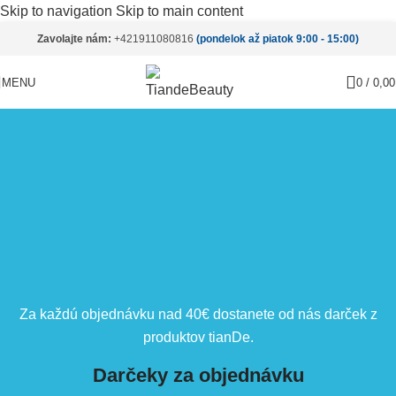
Skip to navigation
Skip to main content
Zavolajte nám:
+421911080816
(pondelok až piatok 9:00 - 15:00)
MENU
0
/
0,0
Za každú objednávku nad 40€ dostanete od nás darček z
produktov tianDe.
Darčeky za objednávku