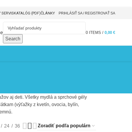
 SERVIS
KATALÓG (PDF)
ČLÁNKY
PRIHLÁSIŤ SA / REGISTROVAŤ SA
De
0
ITEMS
/
0,00
€
Search
žov aj deti. Všetky mydlá a sprchové gély
kam (výťažky z kvetín, ovocia, bylín,
jemnú.
24
36