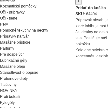
Make-up
+
Kozmetické pomôcky
Pridať do košíka
Oči - prípravky
SKU:
64404
Oči - tiene
Prípravok obsahuje
Pery
ktoré inhibuje rast 
Pomocné tekutiny na nechty
Je ideálny na dek
Prípravky na tvár
tela. Posilňuje ná
Masážne prístroje
pokožku.
Parfumy
Koloidné striebro r
Pre dospelých
koncentrátu dezinf
Lubrikačné gély
Masážne oleje
Starostlivosť o poprsie
Proteínové diéty
Tlačoviny
NOVINKY
Proti bolesti
Fytogély