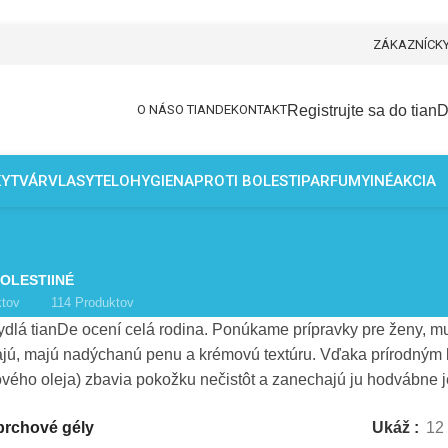
ZÁKAZNÍCKY
Registrujte sa do tian
O NÁS
O TIANDE
KONTAKT
KY
TVÁR
VLASY
TELO
HYGIENA
PROTI BOLESTI
PARFUMY
INÉ
AKCIA
BOLESTI
INÉ
ktov
114 Produktov
dlá tianDe ocení celá rodina. Ponúkame prípravky pre ženy, mu
jú, majú nadýchanú penu a krémovú textúru. Vďaka prírodným lát
vého oleja) zbavia pokožku nečistôt a zanechajú ju hodvábne 
prchové gély
Ukáž
12