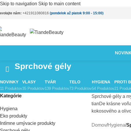
Skip to navigation
Skip to main content
avolajte nám:
+421911080816
(pondelok až piatok 9:00 - 15:00)
NOVIN
Sprchové gély
NOVINKY
VLASY
TVÁR
TELO
HYGIENA
PROTI 
11 Produktov
35 Produktov
139 Produktov
73 Produktov
54 Produktov
21 Produ
Kategórie
Sprchové gély a my
tianDe krásne voňa
Hygiena
kokosového a olivo
Eko produkty
Intímne umývacie produkty
Domov
/
Hygiena
/
S
Sprchové gély