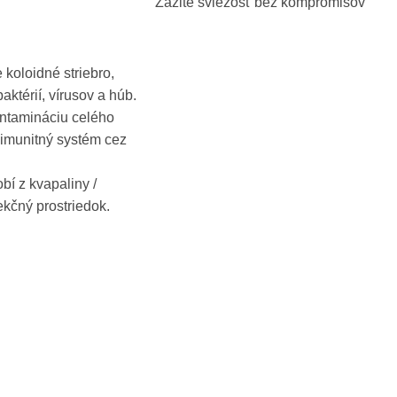
Zažite sviežosť bez kompromisov
 koloidné striebro,
baktérií, vírusov a húb.
ontamináciu celého
š imunitný systém cez
obí z kvapaliny /
ekčný prostriedok.