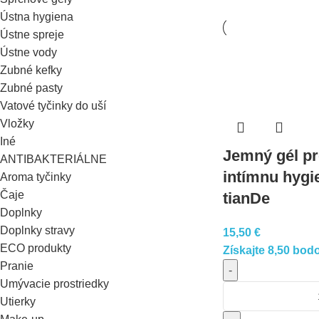
Ústna hygiena
Ústne spreje
Ústne vody
Zubné kefky
Zubné pasty
Vatové tyčinky do uší
Vložky
Iné
Jemný gél pr
ANTIBAKTERIÁLNE
intímnu hygi
Aroma tyčinky
Čaje
tianDe
Doplnky
Doplnky stravy
15,50
€
ECO produkty
Získajte 8,50 bodo
Pranie
-
Umývacie prostriedky
Utierky