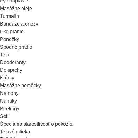
Fytonáplaste
Masážne oleje
Turmalín
Bandáže a ortézy
Eko pranie
Ponožky
Spodné prádlo
Telo
Deodoranty
Do sprchy
Krémy
Masážne pomôcky
Na nohy
Na ruky
Peelingy
Soli
Špeciálna starostlivosť o pokožku
Telové mlieka