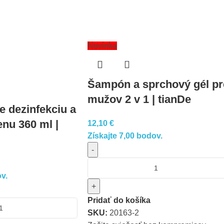
Novinka
Šampón a sprchový gél pr
mužov 2 v 1 | tianDe
e dezinfekciu a
enu 360 ml |
12,10
€
Získajte 7,00 bodov.
-
v.
+
Pridať do košíka
SKU:
20163-2