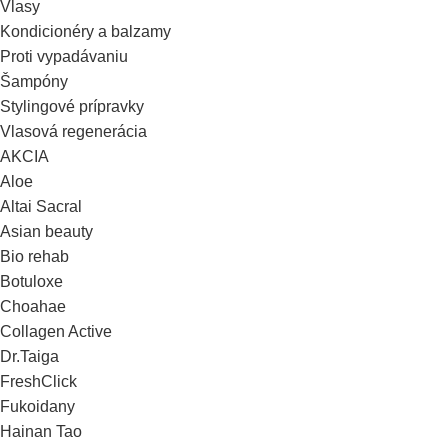
Vlasy
Kondicionéry a balzamy
Proti vypadávaniu
Šampóny
Stylingové prípravky
Vlasová regenerácia
AKCIA
Aloe
Altai Sacral
Asian beauty
Bio rehab
Botuloxe
Choahae
Collagen Active
Dr.Taiga
FreshClick
Fukoidany
Hainan Tao