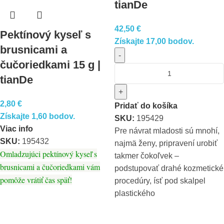
tianDe
42,50
€
Pektínový kyseľ s
Získajte 17,00 bodov.
brusnicami a
-
čučoriedkami 15 g |
tianDe
+
2,80
€
Pridať do košíka
Získajte 1,60 bodov.
SKU:
195429
Viac info
Pre návrat mladosti sú mnohí,
SKU:
195432
najmä ženy, pripravení urobiť
Omladzujúci pektínový kyseľ s
takmer čokoľvek –
brusnicami a čučoriedkami vám
podstupovať drahé kozmetické
pomôže vrátiť čas späť!
procedúry, ísť pod skalpel
plastického