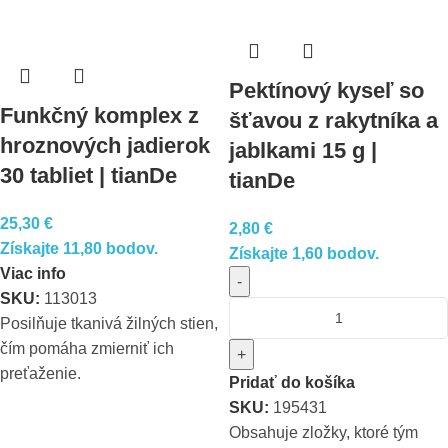
Pektínový kyseľ so
Funkčný komplex z
šťavou z rakytníka a
hroznových jadierok
jablkami 15 g |
30 tabliet | tianDe
tianDe
25,30
€
2,80
€
Získajte 11,80 bodov.
Získajte 1,60 bodov.
Viac info
-
SKU:
113013
Posilňuje tkanivá žilných stien,
čím pomáha zmierniť ich
+
preťaženie.
Pridať do košíka
SKU:
195431
Obsahuje zložky, ktoré tým