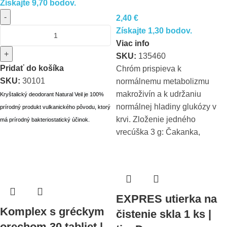
Získajte 9,70 bodov.
-
2,40
€
Získajte 1,30 bodov.
Viac info
+
SKU:
135460
Pridať do košíka
Chróm prispieva k
SKU:
30101
normálnemu metabolizmu
makroživín a k udržaniu
Kryštalický deodorant Natural Veil je 100%
normálnej hladiny glukózy v
prírodný produkt vulkanického pôvodu, ktorý
krvi. Zloženie jedného
má prírodný bakteriostatický účinok.
vrecúška 3 g: Čakanka,
EXPRES utierka na
Komplex s gréckym
čistenie skla 1 ks |
orechom 30 tabliet |