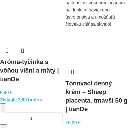
najlepším spôsobom pôsobia
na funkciu tráviaceho
ústrojenstva a umožňujú
človeku cítiť sa skvelo!
Aróma-tyčinka s
vôňou višní a mäty |
tianDe
Tónovací denný
krém – Sheep
5,40
€
placenta, tmavší 50 g
Získajte 3,00 bodov.
-
| tianDe
10,20
€