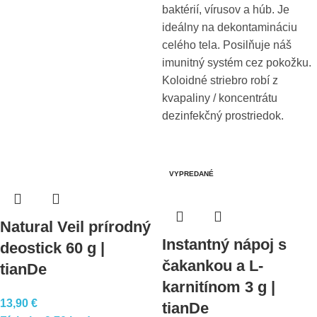
baktérií, vírusov a húb. Je
ideálny na dekontamináciu
celého tela. Posilňuje náš
imunitný systém cez pokožku.
Koloidné striebro robí z
kvapaliny / koncentrátu
dezinfekčný prostriedok.
VYPREDANÉ
Natural Veil prírodný
Instantný nápoj s
deostick 60 g |
čakankou a L-
tianDe
karnitínom 3 g |
13,90
€
tianDe