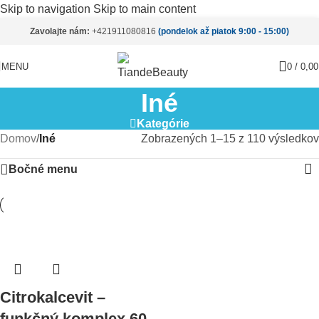
Skip to navigation
Skip to main content
Zavolajte nám:
+421911080816
(pondelok až piatok 9:00 - 15:00)
MENU
0
/
0,0
Iné
Kategórie
Domov
/
Iné
Zobrazených 1–15 z 110 výsledkov
Bočné menu
Citrokalcevit –
funkčný komplex 60