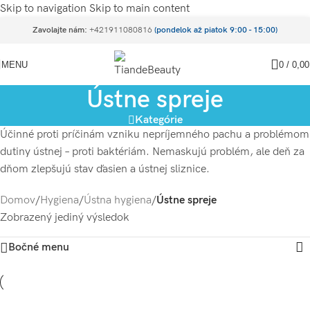
Skip to navigation
Skip to main content
Zavolajte nám:
+421911080816
(pondelok až piatok 9:00 - 15:00)
MENU
0
/
0,0
Ústne spreje
Kategórie
Účinné proti príčinám vzniku nepríjemného pachu a problémom
dutiny ústnej – proti baktériám. Nemaskujú problém, ale deň za
dňom zlepšujú stav ďasien a ústnej sliznice.
Domov
/
Hygiena
/
Ústna hygiena
/
Ústne spreje
Zobrazený jediný výsledok
Bočné menu