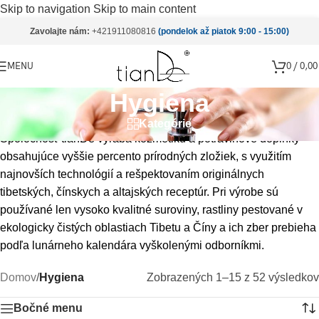
Skip to navigation
Skip to main content
Zavolajte nám:
+421911080816
(pondelok až piatok 9:00 - 15:00)
MENU
0
/
0,0
Hygiena
Kategórie
Spoločnosť tianDe vyrába kozmetiku a potravinové doplnky
obsahujúce vyššie percento prírodných zložiek, s využitím
najnovších technológií a rešpektovaním originálnych
tibetských, čínskych a altajských receptúr. Pri výrobe sú
používané len vysoko kvalitné suroviny, rastliny pestované v
ekologicky čistých oblastiach Tibetu a Číny a ich zber prebieha
podľa lunárneho kalendára vyškolenými odborníkmi.
Domov
/
Hygiena
Zobrazených 1–15 z 52 výsledkov
Bočné menu