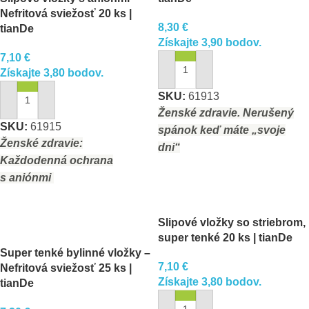
Nefritová sviežosť 20 ks |
8,30
€
tianDe
Získajte 3,90 bodov.
7,10
€
Získajte 3,80 bodov.
PRIDAŤ DO KOŠÍKA
SKU:
61913
PRIDAŤ DO KOŠÍKA
Ženské zdravie. Nerušený
SKU:
61915
spánok keď máte „svoje
Ženské zdravie:
dni“
Každodenná ochrana
s aniónmi
Slipové vložky so striebrom,
super tenké 20 ks | tianDe
Super tenké bylinné vložky –
7,10
€
Nefritová sviežosť 25 ks |
Získajte 3,80 bodov.
tianDe