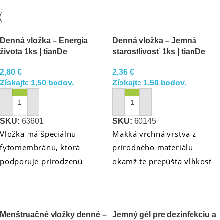
Denná vložka – Energia
Denná vložka – Jemná
života 1ks | tianDe
starostlivosť 1ks | tianDe
2,80
€
2,36
€
Získajte 1,50 bodov.
Získajte 1,50 bodov.
PRIDAŤ DO KOŠÍKA
PRIDAŤ DO KOŠÍKA
SKU:
63601
SKU:
60145
Vložka má špeciálnu
Mäkká vrchná vrstva z
fytomembránu, ktorá
prírodného materiálu
podporuje prirodzenú
okamžite prepúšťa vlhkosť
rovnováhu pH a má
dnu, poskytuje dlhotrvajúci
priaznivý vplyv na
pocit sviežosti a komfortu.
mikroflóru. Poskytuje pocit
Vnútorná fytonáplň
Menštruačné vložky denné –
Jemný gél pre dezinfekciu a
istoty a komfortu. Vhodná
obsahuje prírodné výťažky,