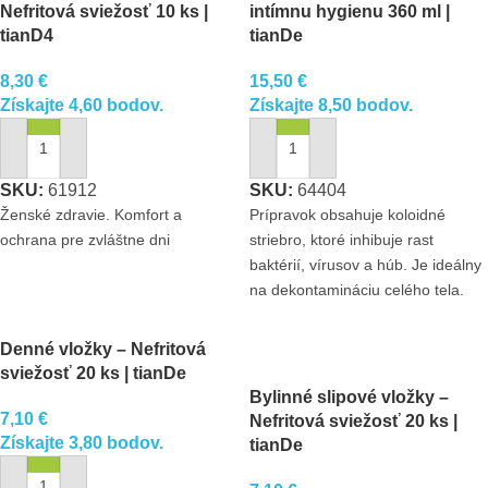
Nefritová sviežosť 10 ks |
intímnu hygienu 360 ml |
pre každodenné použitie.
ktoré pomáhajú ničiť
tianD4
tianDe
baktérie. Široký lepiaci
prúžok zaisťuje vynikajúcu
8,30
€
15,50
€
Získajte 4,60 bodov.
Získajte 8,50 bodov.
fixáciu vložky na bielizni.
PRIDAŤ DO KOŠÍKA
PRIDAŤ DO KOŠÍKA
SKU:
61912
SKU:
64404
Ženské zdravie. Komfort a
Prípravok obsahuje koloidné
ochrana pre zvláštne dni
striebro, ktoré inhibuje rast
baktérií, vírusov a húb. Je ideálny
na dekontamináciu celého tela.
Posilňuje náš imunitný systém cez
pokožku.
Denné vložky – Nefritová
Koloidné striebro robí z kvapaliny
sviežosť 20 ks | tianDe
/ koncentrátu dezinfekčný
Bylinné slipové vložky –
prostriedok.
7,10
€
Nefritová sviežosť 20 ks |
Získajte 3,80 bodov.
tianDe