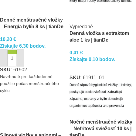
ktorý má prírodný bakteriostatický účinok.
Denné menštruačné vložky
– Energia bylín 8 ks | tianDe
Vypredané
Denná vložka s extraktom
10,20
€
aloe 1 ks | tianDe
Získajte 6,30 bodov.
0,41
€
Získajte 0,10 bodov.
PRIDAŤ DO KOŠÍKA
VIAC INFO
SKU:
61902
Navrhnuté pre každodenné
SKU:
61911_01
použitie počas menštruačného
Denné slipové hygienické vložky - intimky,
cyklu.
poskytujú pocit sviežosti, zabraňujú
zápachu, extrakty z bylín detoxikujú
organizmus a pôsobia ako prevencia
gynekologických ochorení.
Nočné menštruačné vložky
– Nefritová sviežosť 10 ks |
Slipové vložky s anionmi –
tianDe