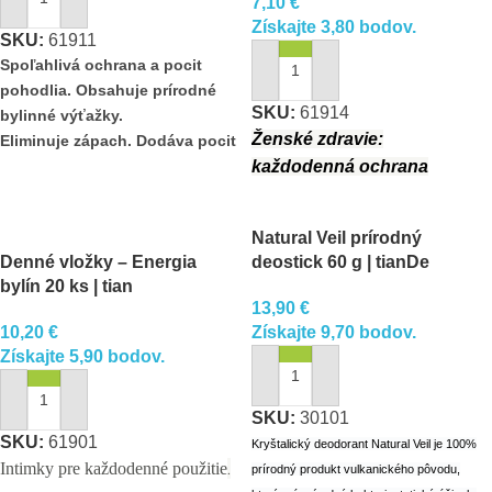
7,10
€
PRIDAŤ DO KOŠÍKA
Získajte 3,80 bodov.
SKU:
61911
Spoľahlivá ochrana a pocit
PRIDAŤ DO KOŠÍKA
pohodlia. Obsahuje prírodné
SKU:
61914
bylinné výťažky.
Ženské zdravie:
Eliminuje zápach. Dodáva pocit
sviežosti a pohodlia.
každodenná ochrana
Natural Veil prírodný
Denné vložky – Energia
deostick 60 g | tianDe
bylín 20 ks | tian
13,90
€
10,20
€
Získajte 9,70 bodov.
Získajte 5,90 bodov.
PRIDAŤ DO KOŠÍKA
PRIDAŤ DO KOŠÍKA
SKU:
30101
SKU:
61901
Kryštalický deodorant Natural Veil je 100%
.
Intimky pre
každodenné
použitie
prírodný produkt vulkanického pôvodu,