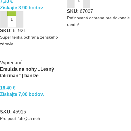
7,20
€
PRIDAŤ DO KOŠÍKA
Získajte 3,90 bodov.
SKU:
67007
Rafinovaná ochrana pre dokonalé
PRIDAŤ DO KOŠÍKA
rande!
SKU:
61921
Super tenká ochrana ženského
zdravia
Vypredané
Emulzia na nohy „Lesný
talizman“ | tianDe
16,40
€
Získajte 7,00 bodov.
VIAC INFO
SKU:
45915
Pre pocit ľahkých nôh