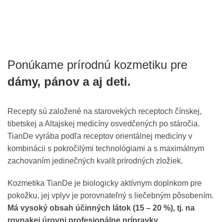
Ponúkame prírodnú kozmetiku pre
dámy, pánov a aj deti.
Recepty sú založené na starovekých receptoch čínskej,
tibetskej a Altajskej medicíny osvedčených po stáročia.
TianDe vyrába podľa receptov orientálnej medicíny v
kombinácii s pokročilými technológiami a s maximálnym
zachovaním jedinečných kvalít prírodných zložiek.
Kozmetika TianDe je biologicky aktívnym doplnkom pre
pokožku, jej vplyv je porovnateľný s liečebným pôsobením.
Má vysoký obsah účinných látok (15 – 20 %), tj. na
rovnakej úrovni profesionálne prípravky.