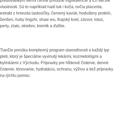
predovšetkým veľmi cenné prírodné ingrediencie a ich liečivé
vlastnosti. Sú to napríklad hadí tuk i koža, ovčia placenta,
extrakt z hniezda lastovičky, červený kaviár, hodvábny proteín,
ženšen, huby lingzhi, shaw wu, thajský kvet, zázvor, lotus,
perly, zlato, striebro, kremík a ďalšie.
TianDe ponúka komplexný program starostlivosti o každý typ
pleti, ktorý je špeciálne vyvinutý lekármi, kozmetológmi a
bylinkármi z Východu. Prípravky pre hĺbkové čistenie, denné
čistenie, tónovanie, hydratáciu, ochranu, výživu a tiež prípravky
na rýchlu pomoc.