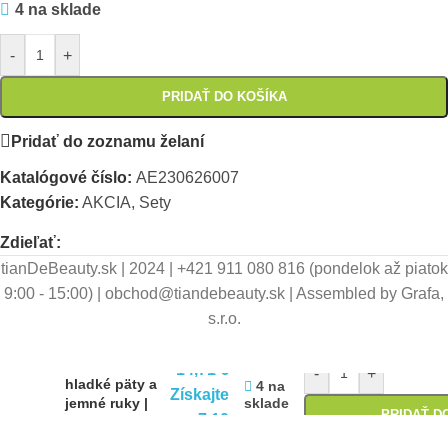
4 na sklade
-
+
PRIDAŤ DO KOŠÍKA
Pridať do zoznamu želaní
Katalógové číslo:
AE230626007
Kategórie:
AKCIA
,
Sety
Zdieľať:
tianDeBeauty.sk | 2024 | +421 911 080 816 (pondelok až piatok
9:00 - 15:00) | obchod@tiandebeauty.sk | Assembled by Grafa,
s.r.o.
21,21
€
AKCIA: Pre
14,71
€
-
+
hladké päty a
4 na
Získajte
sklade
jemné ruky |
PRIDAŤ D
7,10
tianDe
bodov