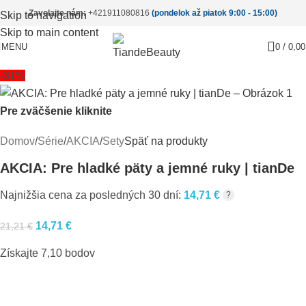
Zavolajte nám:
+421911080816
(pondelok až piatok 9:00 - 15:00)
Skip to navigation
Skip to main content
MENU
0
/
0,0
-31%
Pre zväčšenie kliknite
Domov
/
Série
/
AKCIA
/
Sety
Späť na produkty
AKCIA: Pre hladké päty a jemné ruky | tianDe
Najnižšia cena za posledných 30 dní:
14,71
€
?
14,71
€
21,21
€
Získajte 7,10 bodov