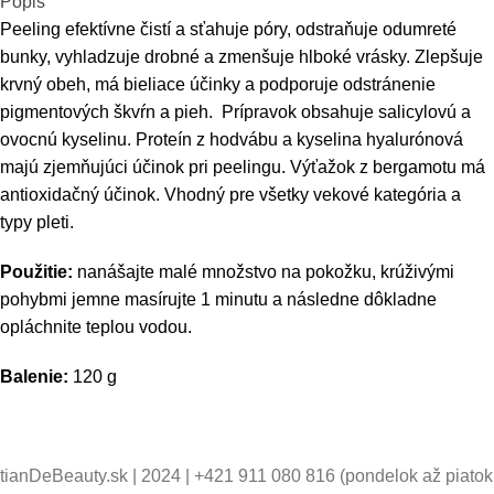
Popis
Peeling efektívne čistí a sťahuje póry, odstraňuje odumreté
bunky, vyhladzuje drobné a zmenšuje hlboké vrásky. Zlepšuje
krvný obeh, má bieliace účinky a podporuje odstránenie
pigmentových škvŕn a pieh. Prípravok obsahuje salicylovú a
ovocnú kyselinu. Proteín z hodvábu a kyselina hyalurónová
majú zjemňujúci účinok pri peelingu. Výťažok z bergamotu má
antioxidačný účinok. Vhodný pre všetky vekové kategória a
typy pleti.
Použitie:
nanášajte malé množstvo na pokožku, krúživými
pohybmi jemne masírujte 1 minutu a následne dôkladne
opláchnite teplou vodou.
Balenie:
120 g
tianDeBeauty.sk | 2024 | +421 911 080 816 (pondelok až piatok