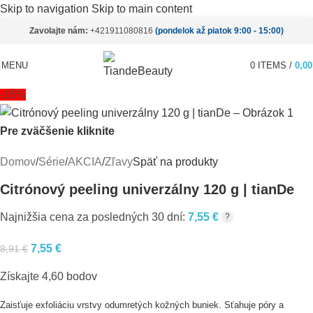
Skip to navigation
Skip to main content
Zavolajte nám:
+421911080816
(pondelok až piatok 9:00 - 15:00)
MENU
0
ITEMS
/
0,0
-15%
Pre zväčšenie kliknite
Domov
/
Série
/
AKCIA
/
Zľavy
Späť na produkty
Citrónový peeling univerzálny 120 g | tianDe
Najnižšia cena za posledných 30 dní:
7,55
€
?
7,55
€
8,91
€
Získajte 4,60 bodov
Zaisťuje exfoliáciu vrstvy odumretých kožných buniek. Sťahuje póry a