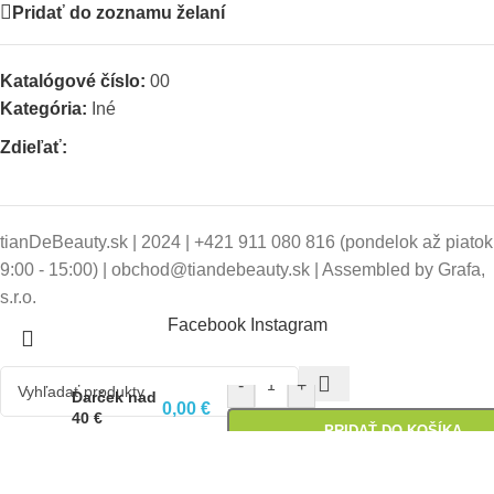
Pridať do zoznamu želaní
Katalógové číslo:
00
Kategória:
Iné
Zdieľať:
tianDeBeauty.sk | 2024 | +421 911 080 816 (pondelok až piatok
9:00 - 15:00) | obchod@tiandebeauty.sk | Assembled by Grafa,
s.r.o.
Facebook
Instagram
-
+
Darček nad
0,00
€
40 €
PRIDAŤ DO KOŠÍKA