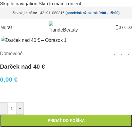
Skip to navigation
Skip to main content
Zavolajte nám:
+421911080816
(pondelok až piatok 9:00 - 15:00)
MENU
0
/
0,0
Pre zväčšenie kliknite
Domov
/
Iné
Darček nad 40 €
0,00
€
-
+
PRIDAŤ DO KOŠÍKA