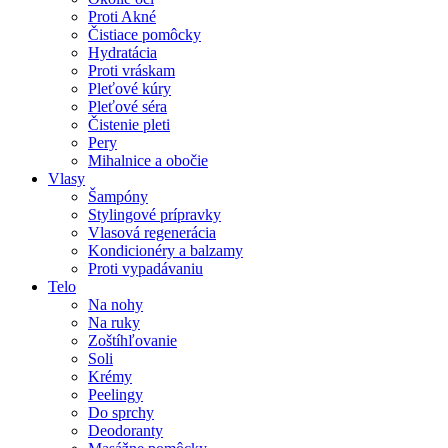
Proti Akné
Čistiace pomôcky
Hydratácia
Proti vráskam
Pleťové kúry
Pleťové séra
Čistenie pleti
Pery
Mihalnice a obočie
Vlasy
Šampóny
Stylingové prípravky
Vlasová regenerácia
Kondicionéry a balzamy
Proti vypadávaniu
Telo
Na nohy
Na ruky
Zoštíhľovanie
Soli
Krémy
Peelingy
Do sprchy
Deodoranty