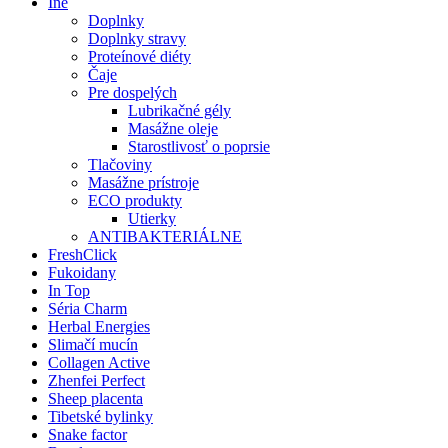
Iné
Doplnky
Doplnky stravy
Proteínové diéty
Čaje
Pre dospelých
Lubrikačné gély
Masážne oleje
Starostlivosť o poprsie
Tlačoviny
Masážne prístroje
ECO produkty
Utierky
ANTIBAKTERIÁLNE
FreshClick
Fukoidany
In Top
Séria Charm
Herbal Energies
Slimačí mucín
Collagen Active
Zhenfei Perfect
Sheep placenta
Tibetské bylinky
Snake factor