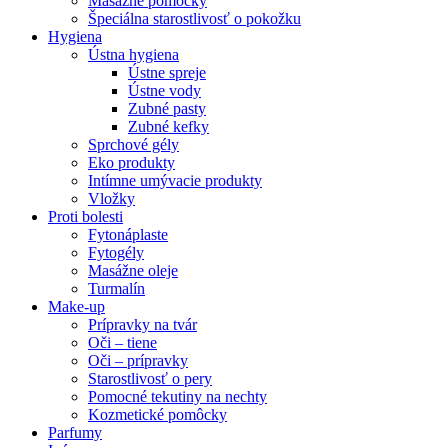
Masážne pomôcky
Špeciálna starostlivosť o pokožku
Hygiena
Ústna hygiena
Ústne spreje
Ústne vody
Zubné pasty
Zubné kefky
Sprchové gély
Eko produkty
Intímne umývacie produkty
Vložky
Proti bolesti
Fytonáplaste
Fytogély
Masážne oleje
Turmalín
Make-up
Prípravky na tvár
Oči – tiene
Oči – prípravky
Starostlivosť o pery
Pomocné tekutiny na nechty
Kozmetické pomôcky
Parfumy