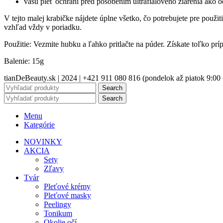
vašu pleť ochráni pred pôsobením ultrafialového žiarenia ako 
V tejto malej krabičke nájdete úplne všetko, čo potrebujete pre použ
vzhľad vždy v poriadku.
Použitie: Vezmite hubku a ľahko pritlačte na púder. Získate toľko prí
Balenie: 15g
tianDeBeauty.sk | 2024 | +421 911 080 816 (pondelok až piatok 9:00 
Search
Search
Menu
Kategórie
NOVINKY
AKCIA
Sety
Zľavy
Tvár
Pleťové krémy
Pleťové masky
Peelingy
Tonikum
Okolie očí