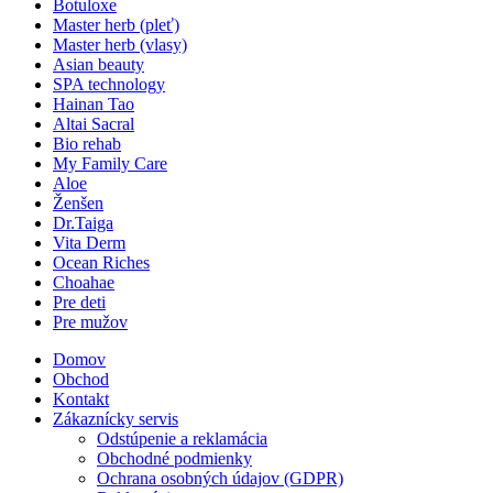
Botuloxe
Master herb (pleť)
Master herb (vlasy)
Asian beauty
SPA technology
Hainan Tao
Altai Sacral
Bio rehab
My Family Care
Aloe
Ženšen
Dr.Taiga
Vita Derm
Ocean Riches
Choahae
Pre deti
Pre mužov
Domov
Obchod
Kontakt
Zákaznícky servis
Odstúpenie a reklamácia
Obchodné podmienky
Ochrana osobných údajov (GDPR)