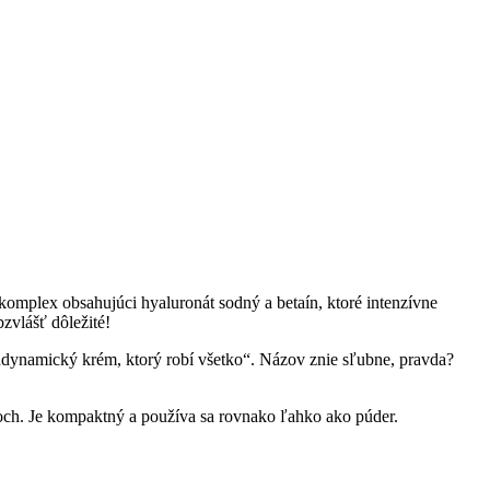
okomplex obsahujúci hyaluronát sodný a betaín, ktoré intenzívne
zvlášť dôležité!
„dynamický krém, ktorý robí všetko“. Názov znie sľubne, pravda?
och. Je kompaktný a používa sa rovnako ľahko ako púder.