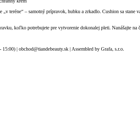
ochranný krém
itie „v teréne“ – samotný prípravok, hubku a zrkadlo. Cushion sa stane
pravku, koľko potrebujete pre vytvorenie dokonalej pleti. Nanášajte na 
- 15:00) | obchod@tiandebeauty.sk | Assembled by Grafa, s.r.o.