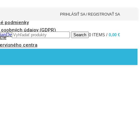
PRIHLÁSIŤ SA / REGISTROVAŤ SA
é podmienky
 osobných údajov (GDPR)
tianDe
Search
0
ITEMS
/
0,00
€
cie
ervisného centra