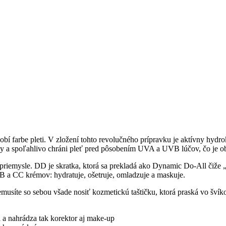
obí farbe pleti. V zložení tohto revolučného prípravku je aktívny hydr
ky a spoľahlivo chráni pleť pred pôsobením UVA a UVB lúčov, čo je ob
riemysle. DD je skratka, ktorá sa prekladá ako Dynamic Do-All čiže 
B a CC krémov: hydratuje, ošetruje, omladzuje a maskuje.
usíte so sebou všade nosiť kozmetickú taštičku, ktorá praská vo švík
i a nahrádza tak korektor aj make-up