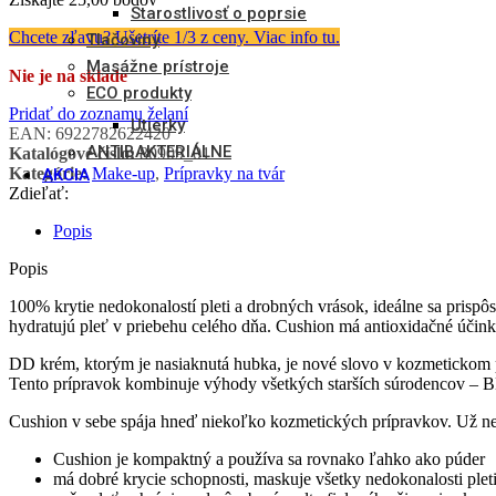
Starostlivosť o poprsie
Chcete zľavu? Ušetríte 1/3 z ceny. Viac info tu.
Tlačoviny
Masážne prístroje
Nie je na sklade
ECO produkty
Pridať do zoznamu želaní
Utierky
EAN:
6922782622420
ANTIBAKTERIÁLNE
Katalógové číslo:
80909_01
Kategórie:
Make-up
,
Prípravky na tvár
AKCIA
Zdieľať:
Popis
Popis
100% krytie nedokonalostí pleti a drobných vrások, ideálne sa prispôs
hydratujú pleť v priebehu celého dňa. Cushion má antioxidačné účin
DD krém, ktorým je nasiaknutá hubka, je nové slovo v kozmetickom p
Tento prípravok kombinuje výhody všetkých starších súrodencov – B
Cushion v sebe spája hneď niekoľko kozmetických prípravkov. Už nem
Cushion je kompaktný a používa sa rovnako ľahko ako púder
má dobré krycie schopnosti, maskuje všetky nedokonalosti plet