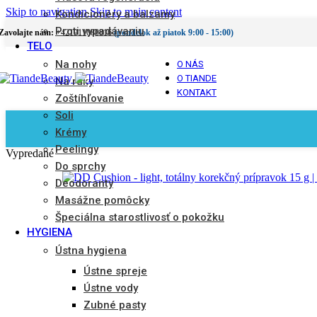
Skip to navigation
Skip to main content
Kondicionéry a balzamy
Proti vypadávaniu
Zavolajte nám:
+421911080816
(pondelok až piatok 9:00 - 15:00)
TELO
Na nohy
O NÁS
O TIANDE
Na ruky
KONTAKT
Zoštíhľovanie
Soli
Krémy
Peelingy
Vypredané
Do sprchy
Deodoranty
Masážne pomôcky
Špeciálna starostlivosť o pokožku
HYGIENA
Ústna hygiena
Ústne spreje
Ústne vody
Zubné pasty