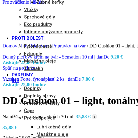
Zubné kefky
Pre zväčšenie kliknite
Vložky
Sprchové gély
Eko produkty
Intímne umývacie produkty
PROTI BOLESTI
Domov
/
Iné
/
Make-up
/
Prípravky na tvár
/
DD Cushion 01 – light, t
Fytonáplaste
Fytogély
Denný pleťový krém na tvár - Sensation 10 ml | tianDe
9,20
€
Masážne oleje
Získajte 25,00 bodov
Späť na produkty
Turmalín
PARFUMY
Yaoshen Forte, fytonáplasť 2 ks | tianDe
7,80
€
INÉ
Získajte 25,00 bodov
Doplnky
Doplnky stravy
DD Cushion 01 – light, tonáln
Proteínové diéty
Čaje
Najnižšia cena za posledných 30 dní:
35,88
€
?
Pre dospelých
Lubrikačné gély
35,88
€
Masážne oleje
Získajte 25,00 bodov