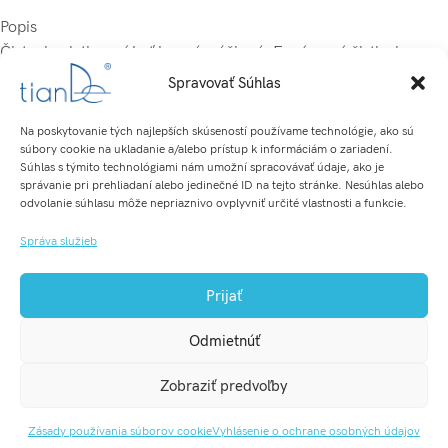
Popis
Čistenie pleti musí byť jemné a účinné. Enzýmový čistiaci
prášok funguje vďaka rastlinným enzýmom – prírodným
Spravovať Súhlas
bielkovinovým zlúčeninám, ktoré pri kontakte s pokožkou
rozpúšťajú nečistoty a zvyšky kožného tuku. Keďže prášok
Na poskytovanie tých najlepších skúseností používame technológie, ako sú
súbory cookie na ukladanie a/alebo prístup k informáciám o zariadení.
nemá mechanický účinok, čistí pleť veľmi jemne.
Súhlas s týmito technológiami nám umožní spracovávať údaje, ako je
správanie pri prehliadaní alebo jedinečné ID na tejto stránke. Nesúhlas alebo
Enzýmový čistiaci prášok tianDe je vhodný pre všetky typy pleti:
odvolanie súhlasu môže nepriaznivo ovplyvniť určité vlastnosti a funkcie.
upokojuje citlivú pleť a zmatňuje mastnú pleť. Enzýmy
Správa služieb
obsiahnuté v prášku:
– prispievajú k odstráneniu rohovinových buniek
Prijať
– hĺbkovo čistia póry, rozpúšťajú mastné zátky
– stimulujú obnovu buniek
Odmietnúť
tianDeBeauty.sk | 2024 | +421 911 080 816 (pondelok až piatok
Po zmiešaní s vodou sa prášok s rastlinnými enzýmami zmení
9:00 - 15:00) | obchod@tiandebeauty.sk | Assembled by Grafa,
Zobraziť predvoľby
na krémovú penu na umývanie tváre. Túto penu možno použiť
s.r.o.
aj ako čistiacu masku – exfoliant a jemný peeling.
Zásady používania súborov cookie
Vyhlásenie o ochrane osobných údajov
29,40
€
Enzýmový