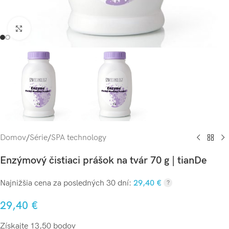
Pre zväčšenie kliknite
Domov
/
Série
/
SPA technology
Enzýmový čistiaci prášok na tvár 70 g | tianDe
Najnižšia cena za posledných 30 dní:
29,40
€
?
29,40
€
Získajte 13,50 bodov