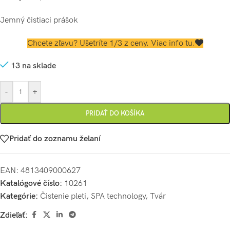
Jemný čistiaci prášok
Chcete zľavu? Ušetríte 1/3 z ceny. Viac info tu.
13 na sklade
-
+
PRIDAŤ DO KOŠÍKA
Pridať do zoznamu želaní
EAN:
4813409000627
Katalógové číslo:
10261
Kategórie:
Čistenie pleti
,
SPA technology
,
Tvár
Zdieľať: