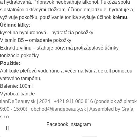
a hydratovaná. Prípravok neobsahuje alkohol. Fukóza spolu
s ostatnými aktívnymi zložkami účinne omladzuje, hydratuje a
vyživuje pokožku, používanie tonika zvyšuje účinok
krému
.
Účinné látky
:
kyselina hyaluronová – hydratácia pokožky
Vitamín B5 – omladenie pokožky
Extrakt z vilínu – sťahuje póry, má protizápalové účinky,
tonizácia pokožky
Použitie:
Aplikujte pleťovú vodu ráno a večer na tvár a dekolt pomocou
vatového tampónu.
Balenie: 100ml
Výrobca: tianDe
tianDeBeauty.sk | 2024 | +421 911 080 816 (pondelok až piatok
9:00 - 15:00) | obchod@tiandebeauty.sk | Assembled by Grafa,
s.r.o.
Facebook
Instagram