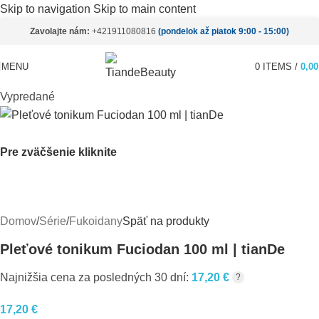
Skip to navigation
Skip to main content
Zavolajte nám:
+421911080816
(pondelok až piatok 9:00 - 15:00)
MENU
0
ITEMS
/
0,0
Vypredané
Pre zväčšenie kliknite
Domov
/
Série
/
Fukoidany
Späť na produkty
Pleťové tonikum Fuciodan 100 ml | tianDe
Najnižšia cena za posledných 30 dní:
17,20
€
?
17,20
€