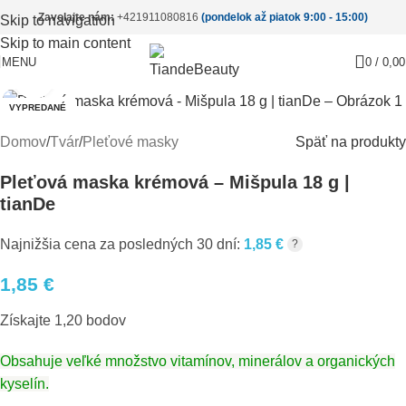
Zavolajte nám:
+421911080816
(pondelok až piatok 9:00 - 15:00)
Skip to navigation
Skip to main content
MENU
0
/
0,0
Pre zväčšenie kliknite
VYPREDANÉ
Domov
/
Tvár
/
Pleťové masky
Späť na produkty
Pleťová maska krémová – Mišpula 18 g |
tianDe
Najnižšia cena za posledných 30 dní:
1,85
€
?
1,85
€
Získajte 1,20 bodov
O
bsahuje veľké množstvo vitamínov, minerálov a organických
kyselín.