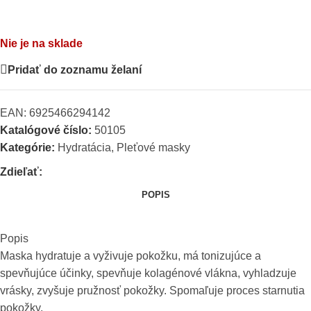
Nie je na sklade
Pridať do zoznamu želaní
EAN:
6925466294142
Katalógové číslo:
50105
Kategórie:
Hydratácia
,
Pleťové masky
Zdieľať:
POPIS
Popis
Maska hydratuje a vyživuje pokožku, má tonizujúce a
spevňujúce účinky, spevňuje kolagénové vlákna, vyhladzuje
vrásky, zvyšuje pružnosť pokožky. Spomaľuje proces starnutia
pokožky.