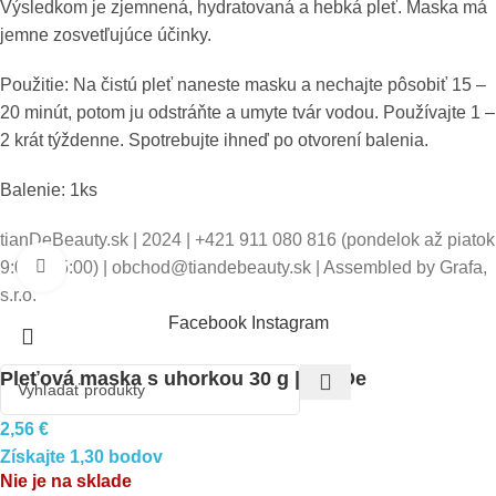
Výsledkom je zjemnená, hydratovaná a hebká pleť. Maska má
jemne zosvetľujúce účinky.
Použitie: Na čistú pleť naneste masku a nechajte pôsobiť 15 –
20 minút, potom ju odstráňte a umyte tvár vodou. Používajte 1 –
2 krát týždenne. Spotrebujte ihneď po otvorení balenia.
Balenie: 1ks
tianDeBeauty.sk | 2024 | +421 911 080 816 (pondelok až piatok
9:00 - 15:00) | obchod@tiandebeauty.sk | Assembled by Grafa,
Pre zväčšenie kliknite
s.r.o.
Facebook
Instagram
Pleťová maska s uhorkou 30 g | tianDe
2,56
€
Získajte 1,30 bodov
Nie je na sklade