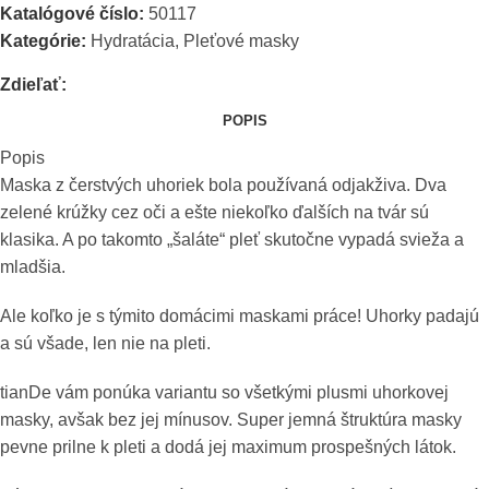
Katalógové číslo:
50117
Kategórie:
Hydratácia
,
Pleťové masky
Zdieľať:
POPIS
Popis
Maska z čerstvých uhoriek bola používaná odjakživa. Dva
zelené krúžky cez oči a ešte niekoľko ďalších na tvár sú
klasika. A po takomto „šaláte“ pleť skutočne vypadá svieža a
mladšia.
Ale koľko je s týmito domácimi maskami práce! Uhorky padajú
a sú všade, len nie na pleti.
tianDe vám ponúka variantu so všetkými plusmi uhorkovej
masky, avšak bez jej mínusov. Super jemná štruktúra masky
pevne prilne k pleti a dodá jej maximum prospešných látok.