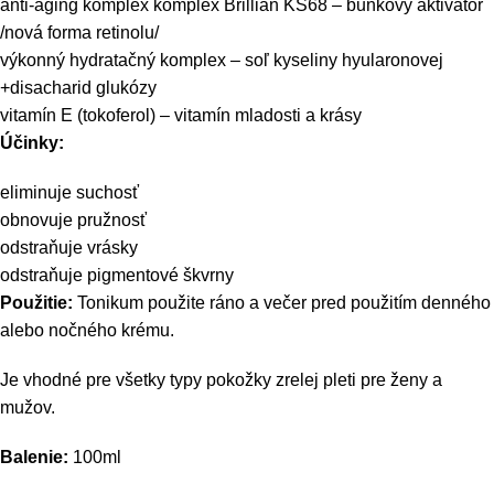
anti-aging komplex komplex Brillian KS68 – bunkový aktivátor
/nová forma retinolu/
výkonný hydratačný komplex – soľ kyseliny hyularonovej
+disacharid glukózy
vitamín E (tokoferol) – vitamín mladosti a krásy
Účinky:
eliminuje suchosť
obnovuje pružnosť
odstraňuje vrásky
odstraňuje pigmentové škvrny
Použitie:
Tonikum použite ráno a večer pred použitím denného
alebo nočného krému.
Je vhodné pre všetky typy pokožky zrelej pleti pre ženy a
mužov.
Balenie:
100ml