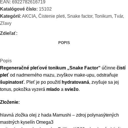
EAN:
6922782616719
Katalógové číslo:
15102
Kategórií:
AKCIA
,
Čistenie pleti
,
Snake factor
,
Tonikum
,
Tvár
,
Zľavy
Zdieľať:
POPIS
Popis
Regeneračné pleťové tonikum „Snake Factor“
účinne
čistí
pleť
od nadmerného mazu, zvyškov make-upu, odstraňuje
šupinatosť
. Pleť je po použití
hydratovaná
, zvyšuje sa jej
tonus, pokožka vyzerá
mlado
a
sviežo
.
Zloženie:
hlavná zložka olej z hada Mamushi – zdroj polynasýtených
mastných kyselín Omega3