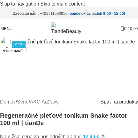
Skip to navigation
Skip to main content
Zavolajte nám:
+421911080816
(pondelok až piatok 9:00 - 15:00)
MENU
0
/
0,0
Pre zväčšenie kliknite
-15%
VYPREDANÉ
Domov
/
Série
/
AKCIA
/
Zľavy
Späť na produkty
Regeneračné pleťové tonikum Snake factor
100 ml | tianDe
Najnižšia cena za posledných 30 dní:
12,40
€
?