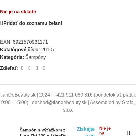
Nie je na sklade
Pridať do zoznamu želaní
EAN:
6921570931171
Katalógové číslo:
20107
Kategória:
Šampóny
Zdieľať:
tianDeBeauty.sk | 2024 | +421 911 080 816 (pondelok až piatok
9:00 - 15:00) | obchod@tiandebeauty.sk | Assembled by Grafa,
s.r.o.
11,30
€
Nie je
Získajte
Šampón s výťažkom z
na
Ling Zhi 220 g | tianDe