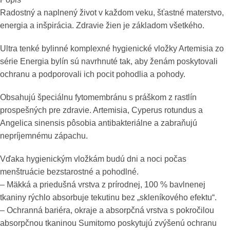
Radostný a naplnený život v každom veku, šťastné materstvo,
energia a inšpirácia. Zdravie žien je základom všetkého.
Ultra tenké bylinné komplexné hygienické vložky Artemisia zo
série Energia bylín sú navrhnuté tak, aby ženám poskytovali
ochranu a podporovali ich pocit pohodlia a pohody.
Obsahujú špeciálnu fytomembránu s práškom z rastlín
prospešných pre zdravie. Artemisia, Cyperus rotundus a
Angelica sinensis pôsobia antibakteriálne a zabraňujú
nepríjemnému zápachu.
Vďaka hygienickým vložkám budú dni a noci počas
menštruácie bezstarostné a pohodlné.
– Mäkká a priedušná vrstva z prírodnej, 100 % bavlnenej
tkaniny rýchlo absorbuje tekutinu bez „skleníkového efektu“.
– Ochranná bariéra, okraje a absorpčná vrstva s pokročilou
absorpčnou tkaninou Sumitomo poskytujú zvýšenú ochranu