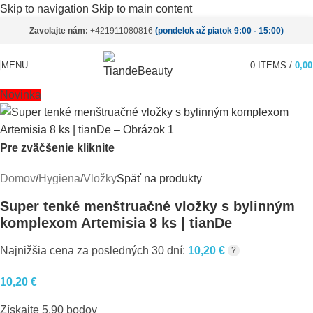
Skip to navigation
Skip to main content
Zavolajte nám:
+421911080816
(pondelok až piatok 9:00 - 15:00)
MENU
0
ITEMS
/
0,0
Novinka
Pre zväčšenie kliknite
Domov
/
Hygiena
/
Vložky
Späť na produkty
Super tenké menštruačné vložky s bylinným
komplexom Artemisia 8 ks | tianDe
Najnižšia cena za posledných 30 dní:
10,20
€
?
10,20
€
Získajte 5,90 bodov