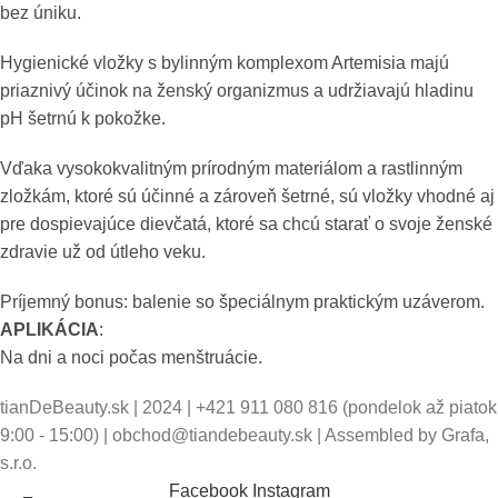
bez úniku.
Hygienické vložky s bylinným komplexom Artemisia majú
priaznivý účinok na ženský organizmus a udržiavajú hladinu
pH šetrnú k pokožke.
Vďaka vysokokvalitným prírodným materiálom a rastlinným
zložkám, ktoré sú účinné a zároveň šetrné, sú vložky vhodné aj
pre dospievajúce dievčatá, ktoré sa chcú starať o svoje ženské
zdravie už od útleho veku.
Príjemný bonus: balenie so špeciálnym praktickým uzáverom.
APLIKÁCIA
:
Na dni a noci počas menštruácie.
tianDeBeauty.sk | 2024 | +421 911 080 816 (pondelok až piatok
9:00 - 15:00) | obchod@tiandebeauty.sk | Assembled by Grafa,
s.r.o.
Facebook
Instagram