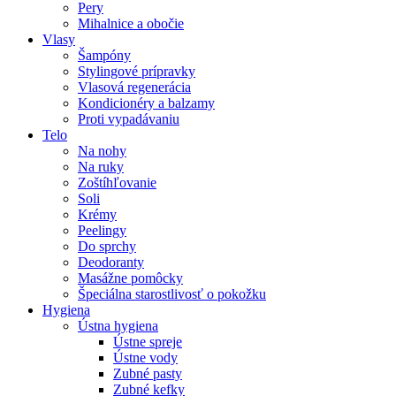
Pery
Mihalnice a obočie
Vlasy
Šampóny
Stylingové prípravky
Vlasová regenerácia
Kondicionéry a balzamy
Proti vypadávaniu
Telo
Na nohy
Na ruky
Zoštíhľovanie
Soli
Krémy
Peelingy
Do sprchy
Deodoranty
Masážne pomôcky
Špeciálna starostlivosť o pokožku
Hygiena
Ústna hygiena
Ústne spreje
Ústne vody
Zubné pasty
Zubné kefky