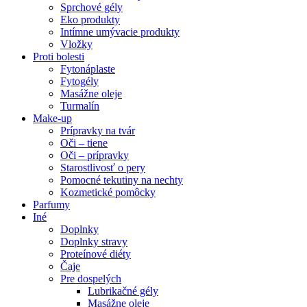
Sprchové gély
Eko produkty
Intímne umývacie produkty
Vložky
Proti bolesti
Fytonáplaste
Fytogély
Masážne oleje
Turmalín
Make-up
Prípravky na tvár
Oči – tiene
Oči – prípravky
Starostlivosť o pery
Pomocné tekutiny na nechty
Kozmetické pomôcky
Parfumy
Iné
Doplnky
Doplnky stravy
Proteínové diéty
Čaje
Pre dospelých
Lubrikačné gély
Masážne oleje