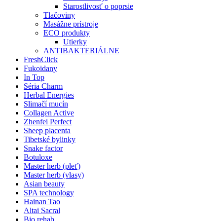
Starostlivosť o poprsie
Tlačoviny
Masážne prístroje
ECO produkty
Utierky
ANTIBAKTERIÁLNE
FreshClick
Fukoidany
In Top
Séria Charm
Herbal Energies
Slimačí mucín
Collagen Active
Zhenfei Perfect
Sheep placenta
Tibetské bylinky
Snake factor
Botuloxe
Master herb (pleť)
Master herb (vlasy)
Asian beauty
SPA technology
Hainan Tao
Altai Sacral
Bio rehab