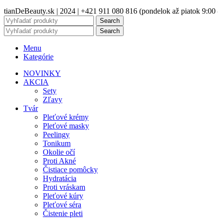
tianDeBeauty.sk | 2024 | +421 911 080 816 (pondelok až piatok 9:00 
Search
Search
Menu
Kategórie
NOVINKY
AKCIA
Sety
Zľavy
Tvár
Pleťové krémy
Pleťové masky
Peelingy
Tonikum
Okolie očí
Proti Akné
Čistiace pomôcky
Hydratácia
Proti vráskam
Pleťové kúry
Pleťové séra
Čistenie pleti