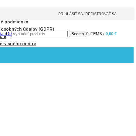
PRIHLÁSIŤ SA / REGISTROVAŤ SA
é podmienky
 osobných údajov (GDPR)
tianDe
Search
0
ITEMS
/
0,00
€
cie
ervisného centra