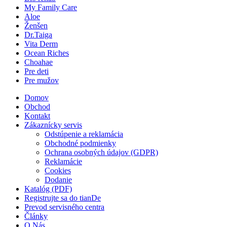
My Family Care
Aloe
Ženšen
Dr.Taiga
Vita Derm
Ocean Riches
Choahae
Pre deti
Pre mužov
Domov
Obchod
Kontakt
Zákaznícky servis
Odstúpenie a reklamácia
Obchodné podmienky
Ochrana osobných údajov (GDPR)
Reklamácie
Cookies
Dodanie
Katalóg (PDF)
Registrujte sa do tianDe
Prevod servisného centra
Články
O Nás