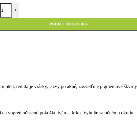
+
PRIDAŤ DO KOŠÍKA
u pleti, redukuje vrásky, jazvy po akné, zosvetľuje pigmentové škvrn
a vopred očistenú pokožku tváre a krku. Vyhnite sa očnému okoliu.