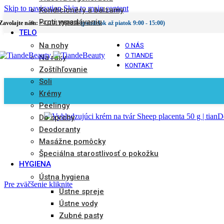
Skip to navigation
Skip to main content
Kondicionéry a balzamy
Proti vypadávaniu
Zavolajte nám:
+421911080816
(pondelok až piatok 9:00 - 15:00)
TELO
Na nohy
O NÁS
O TIANDE
Na ruky
KONTAKT
Zoštíhľovanie
Soli
Krémy
Peelingy
Do sprchy
Deodoranty
Masážne pomôcky
Špeciálna starostlivosť o pokožku
HYGIENA
Ústna hygiena
Pre zväčšenie kliknite
Ústne spreje
Ústne vody
Zubné pasty