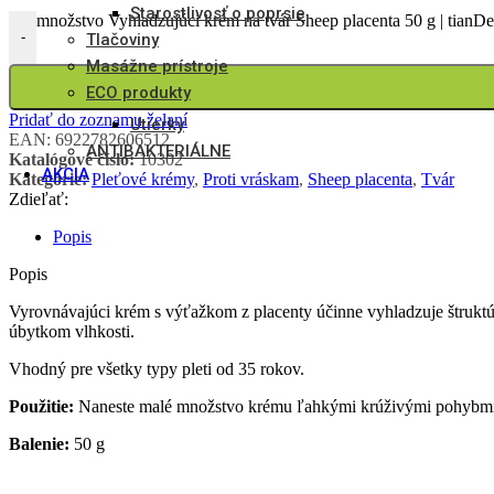
Starostlivosť o poprsie
množstvo Vyhladzujúci krém na tvár Sheep placenta 50 g | tianDe
-
Tlačoviny
Masážne prístroje
ECO produkty
Pridať do zoznamu želaní
Utierky
EAN:
6922782606512
ANTIBAKTERIÁLNE
Katalógové číslo:
10302
AKCIA
Kategórie:
Pleťové krémy
,
Proti vráskam
,
Sheep placenta
,
Tvár
Zdieľať:
Popis
Popis
Vyrovnávajúci krém s výťažkom z placenty účinne vyhladzuje štruktúr
úbytkom vlhkosti.
Vhodný pre všetky typy pleti od 35 rokov.
Použitie:
Naneste malé množstvo krému ľahkými krúživými pohybmi n
Balenie:
50 g