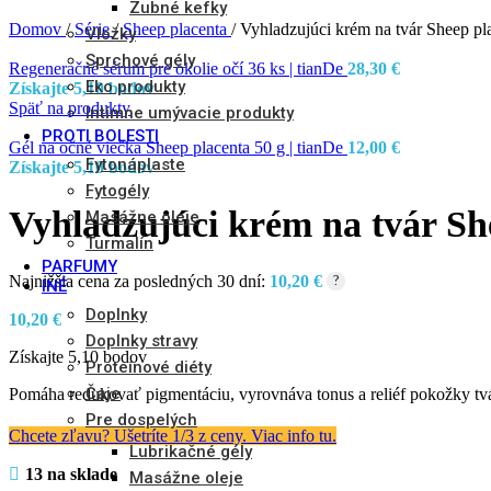
Zubné kefky
Domov
/
Série
/
Sheep placenta
/
Vyhladzujúci krém na tvár Sheep pla
Vložky
Sprchové gély
Regeneračné sérum pre okolie očí 36 ks | tianDe
28,30
€
Eko produkty
Získajte 5,10 bodov
Späť na produkty
Intímne umývacie produkty
PROTI BOLESTI
Gél na očné viečka Sheep placenta 50 g | tianDe
12,00
€
Fytonáplaste
Získajte 5,10 bodov
Fytogély
Vyhladzujúci krém na tvár She
Masážne oleje
Turmalín
PARFUMY
Najnižšia cena za posledných 30 dní:
10,20
€
?
INÉ
Doplnky
10,20
€
Doplnky stravy
Získajte 5,10 bodov
Proteínové diéty
Čaje
Pomáha redukovať pigmentáciu, vyrovnáva tonus a reliéf pokožky tvá
Pre dospelých
Chcete zľavu? Ušetríte 1/3 z ceny. Viac info tu.
Lubrikačné gély
13 na sklade
Masážne oleje