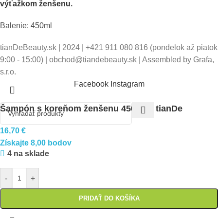
výťažkom ženšenu.
Balenie: 450ml
tianDeBeauty.sk | 2024 | +421 911 080 816 (pondelok až piatok
9:00 - 15:00) | obchod@tiandebeauty.sk | Assembled by Grafa,
s.r.o.
Facebook
Instagram
Šampón s koreňom ženšenu 450 ml | tianDe
16,70
€
Získajte 8,00 bodov
4 na sklade
-
+
PRIDAŤ DO KOŠÍKA