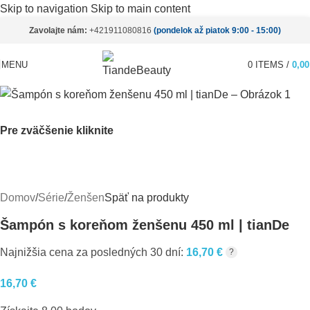
Skip to navigation
Skip to main content
Zavolajte nám:
+421911080816
(pondelok až piatok 9:00 - 15:00)
MENU
0
ITEMS
/
0,0
Pre zväčšenie kliknite
Domov
/
Série
/
Ženšen
Späť na produkty
Šampón s koreňom ženšenu 450 ml | tianDe
Najnižšia cena za posledných 30 dní:
16,70
€
?
16,70
€