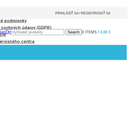
PRIHLÁSIŤ SA / REGISTROVAŤ SA
é podmienky
 osobných údajov (GDPR)
tianDe
Search
0
ITEMS
/
0,00
€
cie
ervisného centra