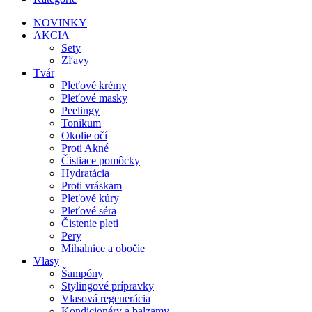
NOVINKY
AKCIA
Sety
Zľavy
Tvár
Pleťové krémy
Pleťové masky
Peelingy
Tonikum
Okolie očí
Proti Akné
Čistiace pomôcky
Hydratácia
Proti vráskam
Pleťové kúry
Pleťové séra
Čistenie pleti
Pery
Mihalnice a obočie
Vlasy
Šampóny
Stylingové prípravky
Vlasová regenerácia
Kondicionéry a balzamy