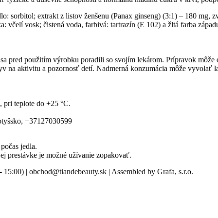
idlo: sorbitol; extrakt z listov ženšenu (Panax ginseng) (3:1) – 180 mg,
včelí vosk; čistená voda, farbivá: tartrazín (E 102) a žltá farba západ
sa pred použitím výrobku poradili so svojím lekárom. Prípravok môže o
yv na aktivitu a pozornosť detí. Nadmerná konzumácia môže vyvolať l
pri teplote do +25 °C.
otyšsko, +37127030599
počas jedla.
vej prestávke je možné užívanie zopakovať.
- 15:00) | obchod@tiandebeauty.sk | Assembled by Grafa, s.r.o.