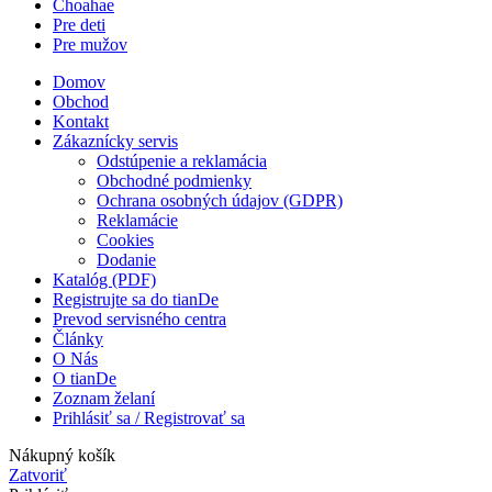
Choahae
Pre deti
Pre mužov
Domov
Obchod
Kontakt
Zákaznícky servis
Odstúpenie a reklamácia
Obchodné podmienky
Ochrana osobných údajov (GDPR)
Reklamácie
Cookies
Dodanie
Katalóg (PDF)
Registrujte sa do tianDe
Prevod servisného centra
Články
O Nás
O tianDe
Zoznam želaní
Prihlásiť sa / Registrovať sa
Nákupný košík
Zatvoriť