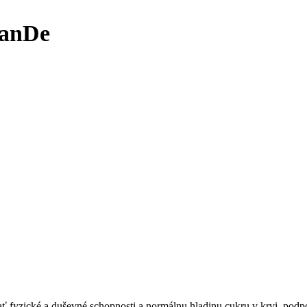
ianDe
 fyzické a duševné schopnosti a normálnu hladinu cukru v krvi, podpo