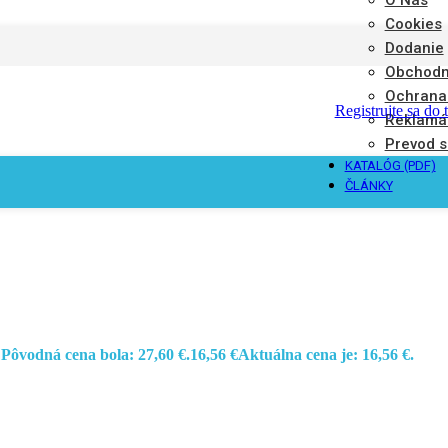
Cookies
Dodanie
Obchodn
Ochrana
Registrujte sa do 
Reklamá
Prevod s
KATALÓG (PDF)
ČLÁNKY
Pôvodná cena bola: 27,60 €.
16,56
€
Aktuálna cena je: 16,56 €.