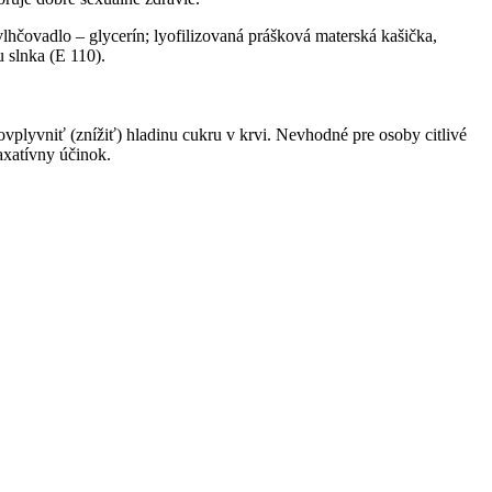
 zvlhčovadlo – glycerín; lyofilizovaná prášková materská kašička,
u slnka (E 110).
vplyvniť (znížiť) hladinu cukru v krvi. Nevhodné pre osoby citlivé
axatívny účinok.