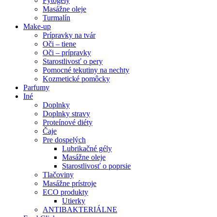
Fytogély
Masážne oleje
Turmalín
Make-up
Prípravky na tvár
Oči – tiene
Oči – prípravky
Starostlivosť o pery
Pomocné tekutiny na nechty
Kozmetické pomôcky
Parfumy
Iné
Doplnky
Doplnky stravy
Proteínové diéty
Čaje
Pre dospelých
Lubrikačné gély
Masážne oleje
Starostlivosť o poprsie
Tlačoviny
Masážne prístroje
ECO produkty
Utierky
ANTIBAKTERIÁLNE