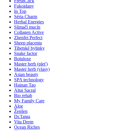
FreshClick
Fukoidany
In Top
Séria Charm
Herbal Energies
Slimačí mucín
Collagen Active
Zhenfei Perfect
Sheep placenta
Tibetské bylinky
Snake factor
Botuloxe
Master herb (pleť)
Master herb (vlasy)
Asian beauty
SPA technology
Hainan Tao
Altai Sacral
Bio rehab
My Family Care
Aloe
Ženšen
Dr.Taiga
Vita Derm
Ocean Riches