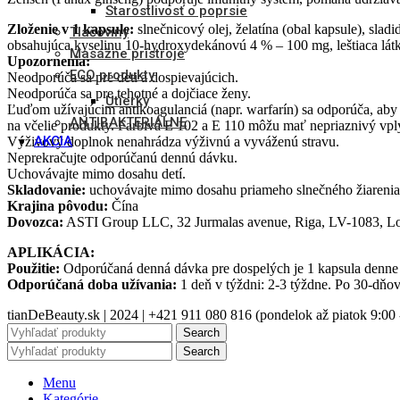
Starostlivosť o poprsie
Zloženie v 1 kapsule:
slnečnicový olej, želatína (obal kapsule), slad
Tlačoviny
obsahujúca kyselinu 10-hydroxydekánovú 4 % – 100 mg, leštiaca látka: 
Masážne prístroje
Upozornenia:
ECO produkty
Neodporúča sa pre deti a dospievajúcich.
Neodporúča sa pre tehotné a dojčiace ženy.
Utierky
Ľuďom užívajúcim antikoagulanciá (napr. warfarín) sa odporúča, aby 
ANTIBAKTERIÁLNE
na včelie produkty. Farbivá E 102 a E 110 môžu mať nepriaznivý vpl
AKCIA
Výživový doplnok nenahrádza výživnú a vyváženú stravu.
Neprekračujte odporúčanú dennú dávku.
Uchovávajte mimo dosahu detí.
Skladovanie:
uchovávajte mimo dosahu priameho slnečného žiarenia, 
Krajina pôvodu:
Čína
Dovozca:
ASTI Group LLC, 32 Jurmalas avenue, Riga, LV-1083, L
APLIKÁCIA:
Použitie:
Odporúčaná denná dávka pre dospelých je 1 kapsula denne 
Odporúčaná doba užívania:
1 deň v týždni: 2-3 týždne. Po 30-dňo
tianDeBeauty.sk | 2024 | +421 911 080 816 (pondelok až piatok 9:00 
Search
Search
Menu
Kategórie