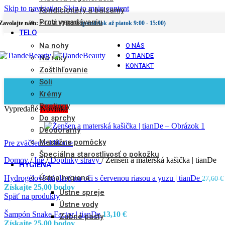
Skip to navigation
Skip to main content
Kondicionéry a balzamy
Proti vypadávaniu
Zavolajte nám:
+421911080816
(pondelok až piatok 9:00 - 15:00)
TELO
Na nohy
O NÁS
O TIANDE
Na ruky
KONTAKT
Zoštíhľovanie
Soli
Krémy
Peelingy
Vypredané
Novinka
Do sprchy
Deodoranty
Masážne pomôcky
Pre zväčšenie kliknite
Špeciálna starostlivosť o pokožku
Domov
/
Iné
/
Doplnky stravy
/
Ženšen a materská kašička | tianDe
HYGIENA
Ústna hygiena
Hydrogélové náplasti na oči s červenou riasou a yuzu | tianDe
27,60
€
Získajte 25,00 bodov
Ústne spreje
Späť na produkty
Ústne vody
Šampón Snake Factor | tianDe
13,10
€
Zubné pasty
Získajte 25,00 bodov