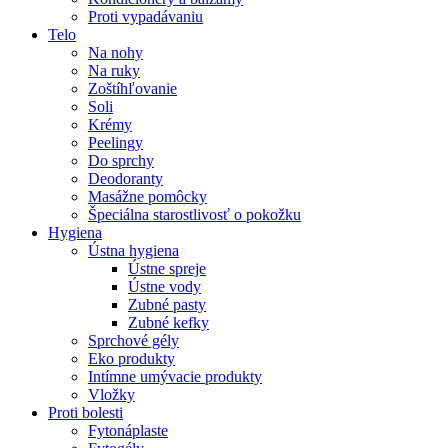
Proti vypadávaniu
Telo
Na nohy
Na ruky
Zoštíhľovanie
Soli
Krémy
Peelingy
Do sprchy
Deodoranty
Masážne pomôcky
Špeciálna starostlivosť o pokožku
Hygiena
Ústna hygiena
Ústne spreje
Ústne vody
Zubné pasty
Zubné kefky
Sprchové gély
Eko produkty
Intímne umývacie produkty
Vložky
Proti bolesti
Fytonáplaste