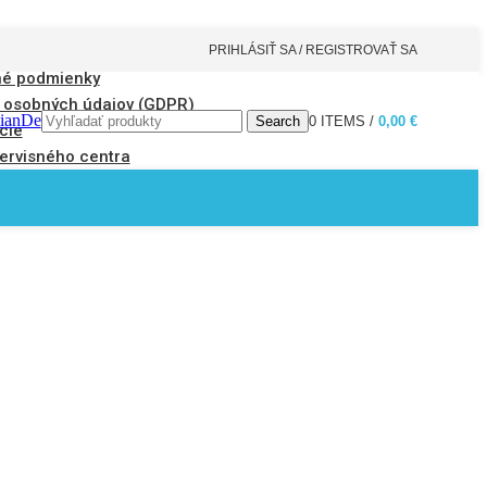
PRIHLÁSIŤ SA / REGISTROVAŤ SA
é podmienky
 osobných údajov (GDPR)
tianDe
Search
0
ITEMS
/
0,00
€
cie
ervisného centra