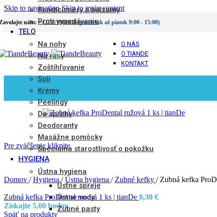
Skip to navigation
Skip to main content
Kondicionéry a balzamy
Proti vypadávaniu
Zavolajte nám:
+421911080816
(pondelok až piatok 9:00 - 15:00)
TELO
Na nohy
O NÁS
O TIANDE
Na ruky
KONTAKT
Zoštíhľovanie
Soli
Krémy
Peelingy
Do sprchy
Deodoranty
Masážne pomôcky
Pre zväčšenie kliknite
Špeciálna starostlivosť o pokožku
HYGIENA
Ústna hygiena
Domov
/
Hygiena
/
Ústna hygiena
/
Zubné kefky
/
Zubná kefka ProDe
Ústne spreje
Ústne vody
Zubná kefka ProDental modrá 1 ks | tianDe
8,30
€
Získajte 5,00 bodov
Zubné pasty
Späť na produkty