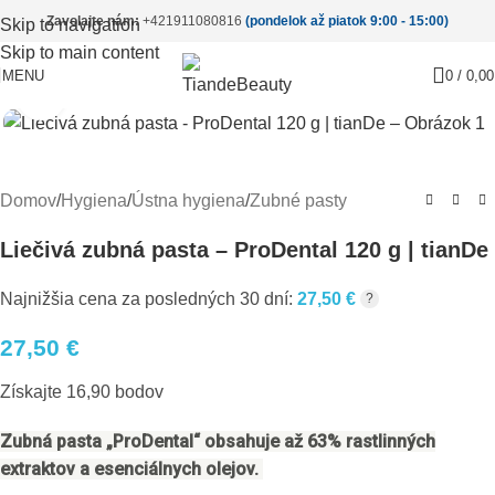
Zavolajte nám:
+421911080816
(pondelok až piatok 9:00 - 15:00)
Skip to navigation
Skip to main content
MENU
0
/
0,0
Pre zväčšenie kliknite
Domov
/
Hygiena
/
Ústna hygiena
/
Zubné pasty
Liečivá zubná pasta – ProDental 120 g | tianDe
Najnižšia cena za posledných 30 dní:
27,50
€
?
27,50
€
Získajte 16,90 bodov
Zubná pasta „ProDental“ obsahuje až 63% rastlinných
extraktov a esenciálnych olejov.