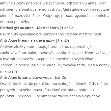
aktívne zložky prispievajú k rýchlemu odstráneniu akné, bráni
ich šíreniu a opakovanému výskytu. Gél sťahuje póry a reguluje
činnosť mazových žliaz. Podporuje proces regenerácie buniek a
obnovu pokožky.
Čistiaci gél na akné – Master Herb | tianDe
Navrhnutý špeciálne pre každodenné čistenie mastnej pleti.
Anti Akné krém na akné a jazvy | tianDe
Aktívne zložky krému bojujú proti akné, napomáhajú
zachovávať normálnu rovnováhu vlhkosti v pleti. Krém vyživuje
a hydratuje pokožku, reguluje činnosť mazových žliaz.
Zabraňuje tvorbe jaziev po akné. Vyrovnáva farbu pleti a kožný
mikroreliéf.
Anti Akné lotion pleťová voda | tianDe
Osviežuje, tonizuje pokožku, má sťahujúci účinok. Odstraňuje
prebytok kožného mazu. Rastlinné extrakty upokojujú
pokožku, podporujú odstránenie začervenania a opuchov.