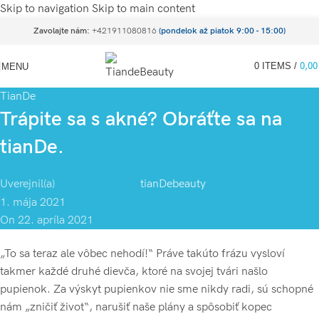
Skip to navigation
Skip to main content
Zavolajte nám:
+421911080816
(pondelok až piatok 9:00 - 15:00)
0
ITEMS
/
0,0
MENU
TianDe
Trápite sa s akné? Obráťte sa na
tianDe.
Uverejnil(a)
tianDebeauty
1. mája 2021
On 22. apríla 2021
„To sa teraz ale vôbec nehodí!“ Práve takúto frázu vysloví
takmer každé druhé dievča, ktoré na svojej tvári našlo
pupienok. Za výskyt pupienkov nie sme nikdy radi, sú schopné
nám „zničiť život“, narušiť naše plány a spôsobiť kopec