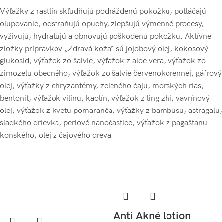
Výťažky z rastlín skľudňujú podráždenú pokožku, potláčajú
olupovanie, odstraňujú opuchy, zlepšujú výmenné procesy,
vyživujú, hydratujú a obnovujú poškodenú pokožku. Aktívne
zložky prípravkov „Zdravá koža“ sú jojobový olej, kokosový
glukosid, výťažok zo šalvie, výťažok z aloe vera, výťažok zo
zimozelu obecného, výťažok zo šalvie červenokorennej, gáfrový
olej, výťažky z chryzantémy, zeleného čaju, morských rias,
bentonit, výťažok vilínu, kaolín, výťažok z ling zhi, vavrínový
olej, výťažok z kvetu pomaranča, výťažky z bambusu, astragalu,
sladkého drievka, perlové nanočastice, výťažok z pagaštanu
konského, olej z čajového dreva.
Anti Akné lotion