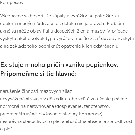
komplexov.
Všeobecne sa hovorí, že zápaly a vyrážky na pokožke sú
údelom mladých ľudí, ale to zďaleka nie je pravda. Problém
akné sa môže objaviť aj u dospelých žien a mužov. V prípade
výskytu akéhokoľvek typu vyrážok musíte zistiť dôvody výskytu
a na základe toho podniknúť opatrenia k ich odstráneniu.
Existuje mnoho príčin vzniku pupienkov.
Pripomeňme si tie hlavné:
narušenie činnosti mazových žliaz
nevyvážená strava a v dôsledku toho veľké zaťaženie pečene
hormonálna nerovnováha (dospievanie, tehotenstvo,
predmenštruačné zvyšovanie hladiny hormónov)
nesprávna starostlivosť o pleť alebo úplná absencia starostlivosti
o pleť