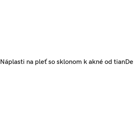
Náplasti na pleť so sklonom k akné od tianDe
Nová expresná metóda boja proti prejavom akné
účinkujú proti prejavom akné
lokálne vysušujú pupienky
pomáhajú urýchliť proces hojenia zápalových prvkov
regenerujú epidermu