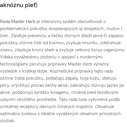
aknóznu pleť)
Rada Master Herb
je intenzívny systém starostlivosti o
problematickú pokožku dospievajúcich aj dospelých, mužov i
žien. Zaisťuje prevenciu a liečbu rôznych štádií akné či zápalov
pokožky, účinne čistí od toxínov, zvyšuje imunitu, odstraňuje
únavu, zlepšuje krvný obeh a zvyšuje celkový tonus organizmu.
Vďaka vyváženému zloženiu v spojení s modernými
technológiami zaručujú prípravky Master Herb výrazný
výsledok v krátkej dobe. Kozmetické prípravky tejto rady
účinne čistia pokožku, potláčajú zápaly, hoja kožu, sťahujú
póry, urýchľujú proces liečby akné, zabraňujú rozvoju jaziev po
akné, podporujú syntézu kolagénu, chránia pred škodlivými
vplyvmi okolitého prostredia. Táto rada bola vytvorená podľa
unikátnej receptúry dávnych čínskych majstrov. Obsahuje
optimálnu zostavu s ideálne vyváženým obsahom prírodných
zložiek.