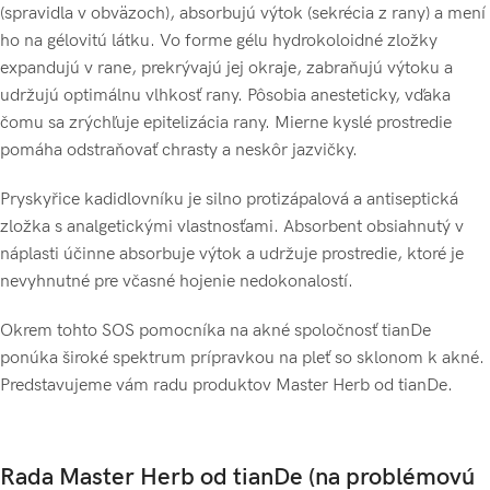
(spravidla v obväzoch), absorbujú výtok (sekrécia z rany) a mení
ho na gélovitú látku. Vo forme gélu hydrokoloidné zložky
expandujú v rane, prekrývajú jej okraje, zabraňujú výtoku a
udržujú optimálnu vlhkosť rany. Pôsobia anesteticky, vďaka
čomu sa zrýchľuje epitelizácia rany. Mierne kyslé prostredie
pomáha odstraňovať chrasty a neskôr jazvičky.
Pryskyřice kadidlovníku je silno protizápalová a antiseptická
zložka s analgetickými vlastnosťami. Absorbent obsiahnutý v
náplasti účinne absorbuje výtok a udržuje prostredie, ktoré je
nevyhnutné pre včasné hojenie nedokonalostí.
Okrem tohto SOS pomocníka na akné spoločnosť tianDe
ponúka široké spektrum prípravkou na pleť so sklonom k akné.
Predstavujeme vám radu produktov Master Herb od tianDe.
Rada Master Herb od tianDe (na problémovú