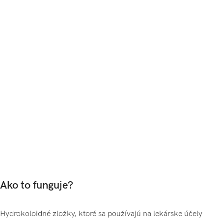
minimalizujú riziko vzniku jazvičiek a postakné
chránia proti nečistotám
skrývajú nedostatky
nie sú na pleti viditeľné
Hydrokoloid
– pomáha urýchliť proces zrenia nedokonalosti a
„vytiahnuť“ jeho obsah.
Pryskyřice kadidlovníku
– silno protizápalový prostriedok,
antiseptikum s analgetickými vlastnosťami.
Absorbenty
– „vyťahujú“ a pohlcujú do seba obsah pupienku.
Ako to funguje?
Hydrokoloidné zložky, ktoré sa používajú na lekárske účely