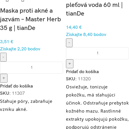
pleťová voda 60 ml |
Maska proti akné a
tianDe
jazvám – Master Herb
35 g | tianDe
14,40
€
Získajte 8,40 bodov
3,51
€
-
Získajte 2,20 bodov
-
+
Pridať do košíka
+
SKU:
11320
Pridať do košíka
Osviežuje, tonizuje
SKU:
11307
pokožku, má sťahujúci
Sťahuje póry, zabraňuje
účinok. Odstraňuje prebytok
vzniku akné.
kožného mazu. Rastlinné
extrakty upokojujú pokožku,
podporujú odstránenie