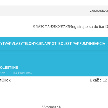
ZÁKAZNÍCKY
Registrujte sa do tian
O NÁS
O TIANDE
KONTAKT
KY
TVÁR
VLASY
TELO
HYGIENA
PROTI BOLESTI
PARFUMY
INÉ
AKCIA
BOLESTI
INÉ
ktov
114 Produktov
hClick
Ukáž
12
Vypredané