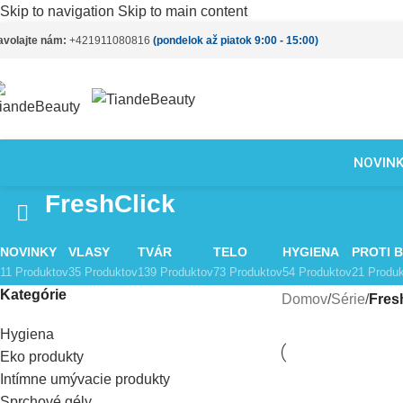
Skip to navigation
Skip to main content
avolajte nám:
+421911080816
(pondelok až piatok 9:00 - 15:00)
NOVIN
FreshClick
NOVINKY
VLASY
TVÁR
TELO
HYGIENA
PROTI 
11 Produktov
35 Produktov
139 Produktov
73 Produktov
54 Produktov
21 Produ
Kategórie
Domov
/
Série
/
Fres
Hygiena
Eko produkty
Intímne umývacie produkty
Sprchové gély