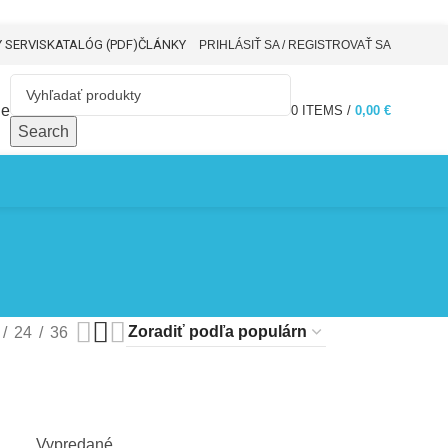
 SERVIS
KATALÓG (PDF)
ČLÁNKY
PRIHLÁSIŤ SA / REGISTROVAŤ SA
De
0
ITEMS
/
0,00
€
Search
24
36
Vypredané