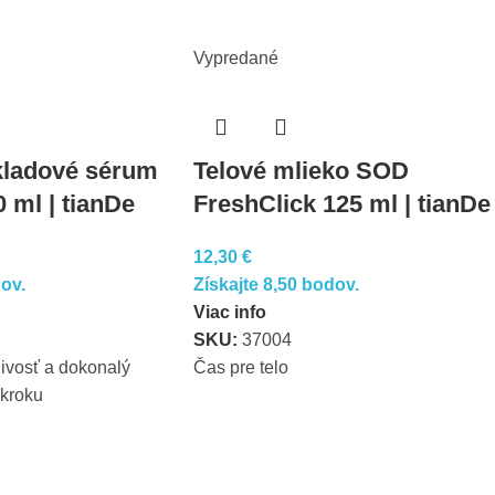
Vypredané
kladové sérum
Telové mlieko SOD
 ml | tianDe
FreshClick 125 ml | tianDe
12,30
€
dov.
Získajte 8,50 bodov.
Viac info
SKU:
37004
ivosť a dokonalý
Čas pre telo
kroku