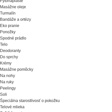
Fytonáplaste
Masážne oleje
Turmalín
Bandáže a ortézy
Eko pranie
Ponožky
Spodné prádlo
Telo
Deodoranty
Do sprchy
Krémy
Masážne pomôcky
Na nohy
Na ruky
Peelingy
Soli
Špeciálna starostlivosť o pokožku
Telové mlieka