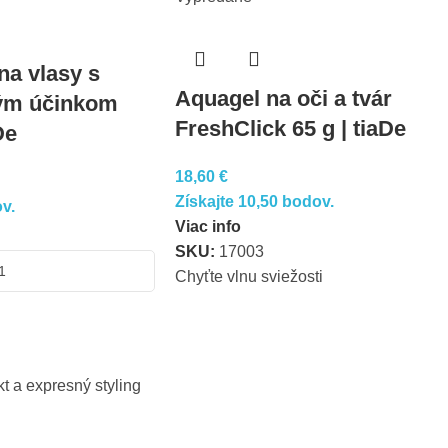
na vlasy s
Aquagel na oči a tvár
ým účinkom
FreshClick 65 g | tiaDe
De
18,60
€
Získajte 10,50 bodov.
v.
Viac info
SKU:
17003
Chyťte vlnu sviežosti
t a expresný styling