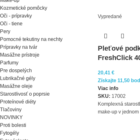
Make-up
Kozmetické pomôcky
Oči - prípravky
Vypredané
Oči - tiene
Pery
Pomocné tekutiny na nechty
Prípravky na tvár
Pleťové pod
Masážne prístroje
FreshClick 40
Parfumy
Pre dospelých
20,41
€
Lubrikačné gély
Získajte 11,50 bo
Masážne oleje
Viac info
Starostlivosť o poprsie
SKU:
17002
Proteínové diéty
Komplexná starostl
Tlačoviny
make-up v jednom 
NOVINKY
Proti bolesti
Fytogély