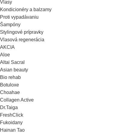
Vlasy
Kondicionéry a balzamy
Proti vypadávaniu
Šampóny
Stylingové prípravky
Vlasová regenerácia
AKCIA
Aloe
Altai Sacral
Asian beauty
Bio rehab
Botuloxe
Choahae
Collagen Active
Dr.Taiga
FreshClick
Fukoidany
Hainan Tao