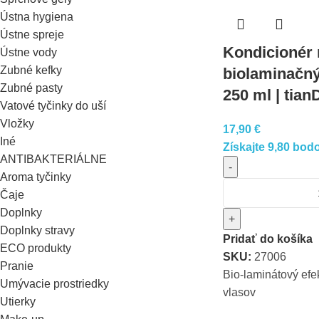
Ústna hygiena
Ústne spreje
Kondicionér 
Ústne vody
Zubné kefky
biolaminačn
Zubné pasty
250 ml | tian
Vatové tyčinky do uší
Vložky
17,90
€
Iné
Získajte 9,80 bodo
ANTIBAKTERIÁLNE
-
Aroma tyčinky
Čaje
Doplnky
+
Doplnky stravy
Pridať do košíka
ECO produkty
SKU:
27006
Pranie
Bio-laminátový efek
Umývacie prostriedky
vlasov
Utierky