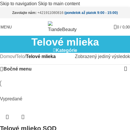
Skip to navigation
Skip to main content
Zavolajte nám:
+421911080816
(pondelok až piatok 9:00 - 15:00)
MENU
0
/
0,0
Telové mlieka
Kategórie
Domov
/
Telo
/
Telové mlieka
Zobrazený jediný výsledok
Bočné menu
Vypredané
Telové mlieko SOD